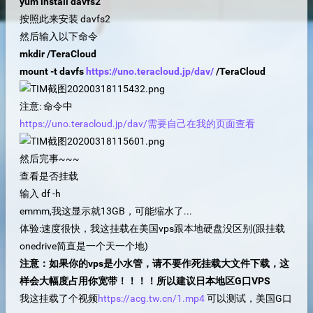
yum install davfs2
按照此来安装 davfs2
然后输入以下命令
mkdir /TeraCloud
mount -t davfs
https://uno.teracloud.jp/dav/
/TeraCloud
注意: 命令中
https://uno.teracloud.jp/dav/需要自己在我的页面查看
然后完事~~~
查看是否挂载
输入 df -h
emmm,我这显示就13GB，可能缩水了...
体验:速度很快，我这挂载在美国vps跟本地硬盘没区别(跟挂载
onedrive简直是一个天一个地)
注意：如果你的vps是小水管，请不要作死挂载大文件下载，这
样会大幅度占用你宽带！！！！所以建议日本地区G口VPS
我这挂载了个视频
https://acg.tw.cn/1.mp4
可以测试，美国G口