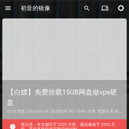
menu
初音的镜像
devices
brightness_5
search
【白嫖】免费挂载15GB网盘做vps硬
盘
6250 浏览 | 2020-03-18 | 阅读时间: 约 1 分钟 | 分类:
资源分享
,
杂谈
| 
请注意，本文编写于 2332 天前，最后修改于 2332 天
report