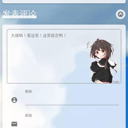
发表评论
insert_emoticon
昵称
account_circle
邮箱
email