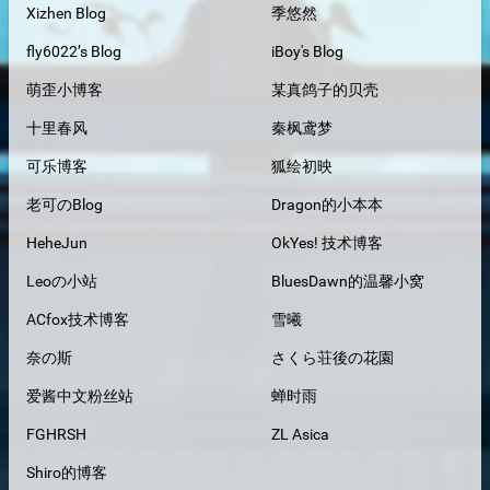
Xizhen Blog
季悠然
fly6022’s Blog
iBoy's Blog
萌歪小博客
某真鸽子的贝壳
十里春风
秦枫鸢梦
可乐博客
狐绘初映
老可のBlog
Dragon的小本本
HeheJun
OkYes! 技术博客
Leoの小站
BluesDawn的温馨小窝
ACfox技术博客
雪曦
奈の斯
さくら荘後の花園
爱酱中文粉丝站
蝉时雨
FGHRSH
ZL Asica
Shiro的博客