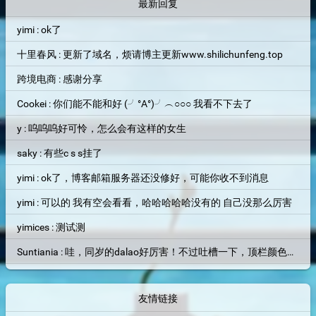
最新回复
yimi : ok了
十里春风 : 更新了域名，烦请博主更新www.shilichunfeng.top
跨境电商 : 感谢分享
Cookei : 你们能不能和好 (╯°A°)╯︵○○○ 我看不下去了
y : 呜呜呜好可怜，怎么会有这样的女生
saky : 有些c s s挂了
yimi : ok了，博客邮箱服务器还没修好，可能你收不到消息
yimi : 可以的 我有空会看看，哈哈哈哈哈没有的 自己没那么厉害
yimices : 测试测
Suntiania : 哇，同岁的dalao好厉害！不过吐槽一下，顶栏颜色和背景图片融为一体了，找了半天搜索框才找到位置=。=
友情链接