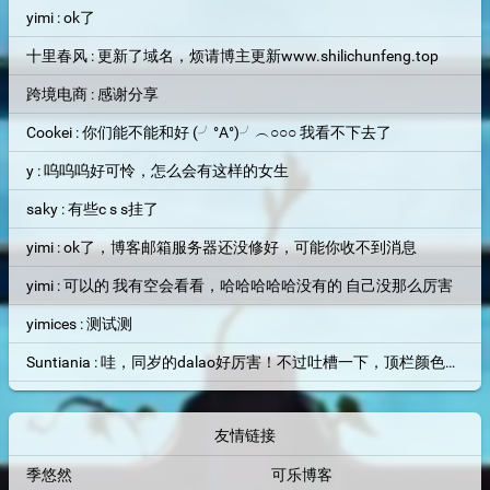
yimi : ok了
十里春风 : 更新了域名，烦请博主更新www.shilichunfeng.top
跨境电商 : 感谢分享
Cookei : 你们能不能和好 (╯°A°)╯︵○○○ 我看不下去了
y : 呜呜呜好可怜，怎么会有这样的女生
saky : 有些c s s挂了
yimi : ok了，博客邮箱服务器还没修好，可能你收不到消息
yimi : 可以的 我有空会看看，哈哈哈哈哈没有的 自己没那么厉害
yimices : 测试测
Suntiania : 哇，同岁的dalao好厉害！不过吐槽一下，顶栏颜色和背景图片融为一体了，找了半天搜索框才找到位置=。=
友情链接
季悠然
可乐博客