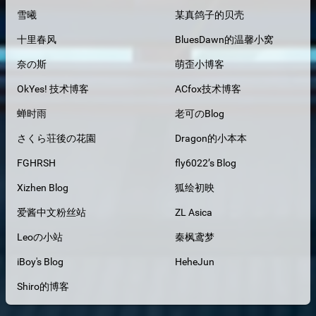
雪曦
某真鸽子的贝壳
十里春风
BluesDawn的温馨小窝
奈の斯
萌歪小博客
OkYes! 技术博客
ACfox技术博客
蝉时雨
老可のBlog
さくら荘後の花園
Dragon的小本本
FGHRSH
fly6022’s Blog
Xizhen Blog
狐绘初映
爱酱中文粉丝站
ZL Asica
Leoの小站
秦枫鸢梦
iBoy's Blog
HeheJun
Shiro的博客