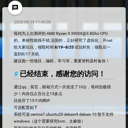
message
2020-08-19 11:45:00
母鸡为上次测评的 AMD Ryzen 9 3900X@3.8Ghz CPU
的。单核性能很不错,法国的，正好研究了虚拟化，开nat
给大家玩玩，领取时间
8/19~8/25
试玩时长：领取后一
直到9/17 关机
建议跑一些项目，编程，学习等，重要资料及时备份！
已经结束，感谢您的访问！
通过qq，留言，邮箱方式一共发送了10台，母鸡负载很
少！内存仅占百分之15多点
目前开了15个内网IP
可选配置如下
系统可选 centos7 ubuntu20 debain9 debain 10 暂不支持
windows（这个需要研究kvm，太麻烦）
所有CPU均为百分百的性能，内存独享