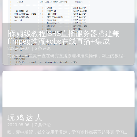
[保姆级教程]SRS直播服务器搭建兼
ffmpeg推流+obs在线直播+集成
2020-08-07 ｜6 条评论
前言最近一星期一直在研究直播原理和推流操作，网上的教程十分零散，你会发现每个搜索页面点进去都是同个文章，这... 经过我独立研究和网上学习，终于终于走完了基本的直播推流操作。我将互联网零散的知...
玩 鸡 达 人
2020-08-06 ｜7 条评论
唉，囊中羞涩，钱全被用于养鸡，学习资料都买不起喽真·学习资料最近由于某论坛和某些人蛊惑，我得到了很多传家宝，数了数包括其他小鸡，列出小鸡香港cn2 50M宽带 2c1g 50G 100G流量 （...