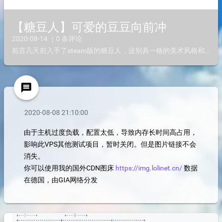
【糖豆人】可爱的豆豆向前冲
2020-08-14 ｜0 条评论
前言几天前入手了steam版的糖豆人，这别具一格的美术风格和喜感的走路姿势让我一下子就想玩玩看。在和朋友一起约好入手后，整体感觉不错的哦，但是玩法确实单一，我看好的是那画风，大爱，但是一些开挂者...
message
2020-08-08 21:10:00
由于主机过度负载，配置太低，导致内存长时间高占用，
影响此VPS其他测试项目，暂时关闭。但是图片链接不会
消失。
你可以使用我的国外CDN图床
https://img.lolinet.cn/
数据
在德国，由GIA网络分发