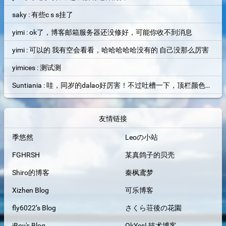
saky : 有些c s s挂了
yimi : ok了，博客邮箱服务器还没修好，可能你收不到消息
yimi : 可以的 我有空会看看，哈哈哈哈哈没有的 自己没那么厉害
yimices : 测试测
Suntiania : 哇，同岁的dalao好厉害！不过吐槽一下，顶栏颜色和背景图片融为一体了，找了半天搜索框才找到位置=。=
友情链接
季悠然
Leoの小站
FGHRSH
某真鸽子的贝壳
Shiro的博客
秦枫鸢梦
Xizhen Blog
可乐博客
fly6022’s Blog
さくら荘後の花園
iBoy's Blog
OkYes! 技术博客