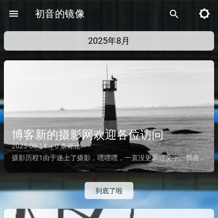
menu
初音的镜像
brightness_5
search
2025年8月
博客新的摄影网欢迎各位访问
2025-08-14 ｜0 条评论
摄影历程1由于迷上了摄影，嘿嘿嘿，一直没更新过文字。我在22年买了人生第一台相机a5100套机，套机感觉和手机没区别，花了点小钱买了一颗大光定，永诺50mm 1.8自动对焦头第一代。这颗镜头紫边...
到底了啦