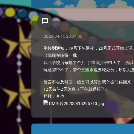
message
2020-04-15 20:34:00
刚接到通知，19号下午返校，20号正式开始上课
（我现在慌得一批）
我回学校后每隔半个月（2星期)回来1天半，所
玩意都带不了，带个三国杀也要吃处分，所以别
留言不会及时回，但是可以算出我什么时候回来
12天奋斗2天休息（下午就返校了）
拜拜，各位