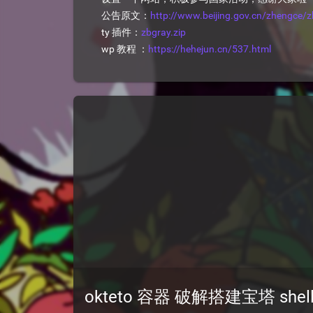
公告原文：
http://www.beijing.gov.cn/zhengce
ty 插件：
zbgray.zip
wp 教程 ：
https://hehejun.cn/537.html
okteto 容器 破解搭建宝塔 shel