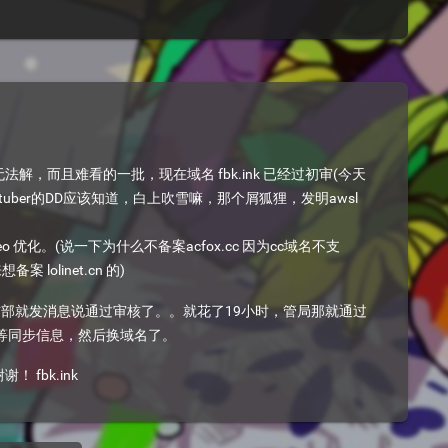
上次介绍的那个容器，docker貌似被禁了，最近又恢复了，所以又 可 以 白嫖了哈哈哈次教程参考 https://www.hostloc.com/forum.php?mod=viewthread...
，而且难看的一批，现在域名 fbk.ink 已经过初审(今天
过vtuber的DD应该知道，白上吹雪嘛，那个屑狐狸，发明awsl
 优化。(说一下为什么不备案acfox.cc 因为cc域名不支
 lolinet.cn 的)
信部就发消息说通过审核了。。就花了19小时，管局那就通过
等同步信息，然后换域名了。
fbk.ink