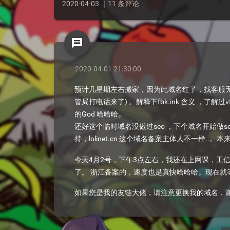
2020-04-03 ｜11 条评论
message
2020-04-01 21:30:00
预计几星期左右搬家，因为此域名红了，找客服无法解
管局打电话来了) 。解释下fbk.ink 含义 ，了解
的God 哈哈哈。
还好这个临时域名没做过seo ，下个域名开始做seo
持，lolinet.cn 这个域名备案主体人不一样..。本来想备案
今天4月2号，下午3点左右，我还在上网课，工
了。 浙江备案的，速度也是真快哈哈哈。现在就
如果您是我的友链大佬，请注意更换我的域名，谢谢！ 