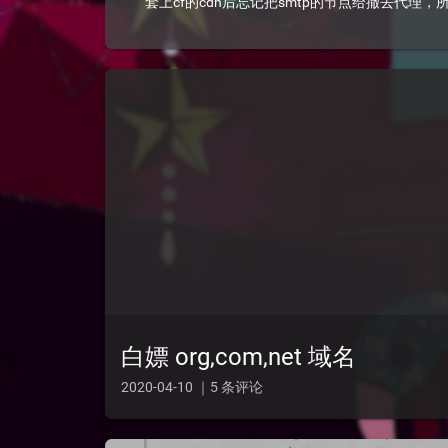
套上cf的cdn后忘记把smtp的节点给撤去代理
白嫖 org,com,net 域名
2020-04-10 ｜5 条评论