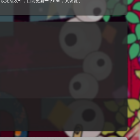
，所以无法发件，目前更新一下dns，又恢复了
白嫖攻略:https://www.hostloc.com/thread-672446-1-1.html无权限的我这复制过来疑似免费域名本次活动来自mailchimp貌似还没人分享貌似不能自定义D...