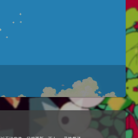
本测试站已于6月25日关闭，但你可自己搭建环境：nodejspc网站地址：https://acg.tw.cn手机端：https://m.acg.tw.cn原作者开源地址：https://gith...