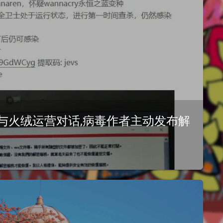
与火绒运营对话,病毒作者主动发布解
-ransomware-incident-analysis/https://tieba.baid...