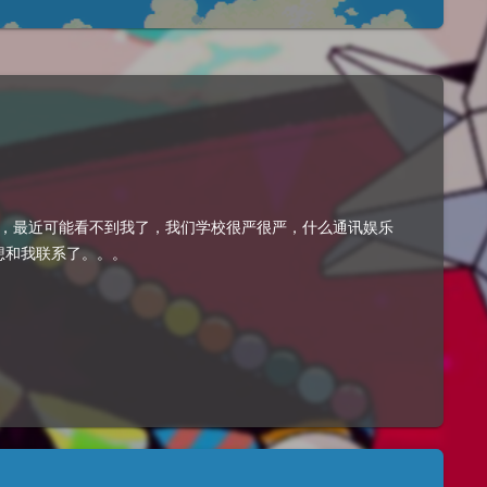
8说了，政史地语文全校第一，入学考考了1千分，全校第一。。。我这个俗人也就观望一下，据说他很喜欢抽象艺术，我兄弟，每天床上大战哈哈哈，接下来赏析一下吧浅尝辄止不知道为什么 今天一早打开朋友圈 大...
。
以，最近可能看不到我了，我们学校很严很严，什么通讯娱乐
想和我联系了。。。