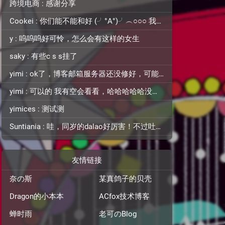
跨境电商 : 感谢分享
Cookei : 你们能不能和好 (╯°A°)╯︵○○○ 我看不下去了
y : 呜呜呜好可怜，怎么会有这样的女生
saky : 有些c s s挂了
yimi : ok了，博客邮箱服务器还没修好，可能你收不到消息
yimi : 可以的 我有空会看看，哈哈哈哈哈没有的 自己没那么厉害
yimices : 测试测
Suntiania : 哇，同岁的dalao好厉害！不过吐槽一下，顶栏颜色和背景图片融为一体了，找了半天搜索框才找到位置=。=
友情链接
奈の斯
某真鸽子的贝壳
Dragon的小本本
ACfox技术博客
蝉时雨
老可のBlog