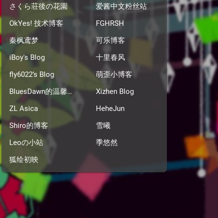
さくら荘後の花園
爱酱中文粉丝站
OkYes! 技术博客
FGHRSH
秦枫鸢梦
可乐博客
iBoy's Blog
十里春风
fly6022’s Blog
萌歪小博客
BluesDawn的温馨小窝
Xizhen Blog
ZL Asica
HeheJun
Shiro的博客
雪曦
Leoの小站
季悠然
狐绘初映