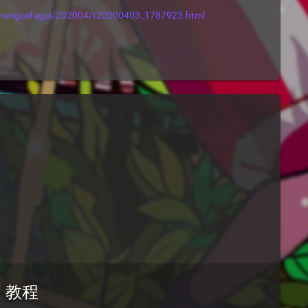
/zhengcefagui/202004/t20200403_1787923.html
l 教程