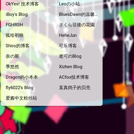
OkYes! 技术博客
Leoの小站
iBoy's Blog
BluesDawn的温馨小窝
FGHRSH
さくら荘後の花園
狐绘初映
HeheJun
Shiro的博客
可乐博客
奈の斯
老可のBlog
季悠然
Xizhen Blog
Dragon的小本本
ACfox技术博客
fly6022’s Blog
某真鸽子的贝壳
爱酱中文粉丝站