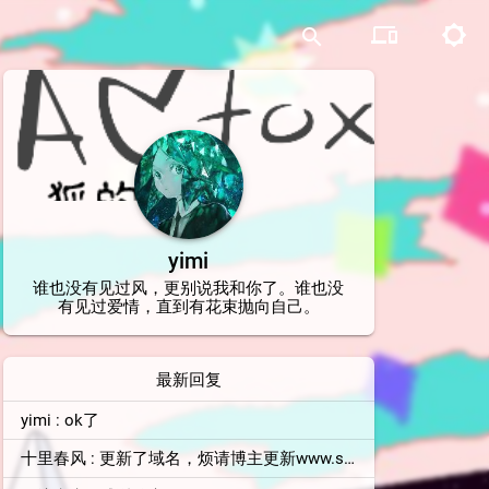
devices
brightness_5
search
yimi
谁也没有见过风，更别说我和你了。谁也没
有见过爱情，直到有花束抛向自己。
最新回复
yimi : ok了
十里春风 : 更新了域名，烦请博主更新www.shilichunfeng.top