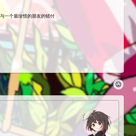
年与一个最珍惜的朋友的错付
insert_emoticon