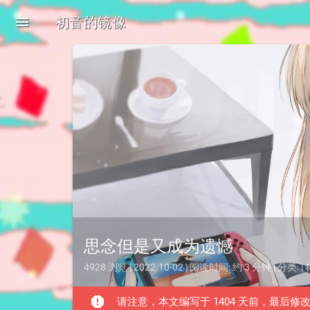
menu
初音的镜像
思念但是又成为遗憾
4928 浏览 | 2022-10-02 | 阅读时间: 约 3 分钟 | 分类: |
report
请注意，本文编写于 1404 天前，最后修