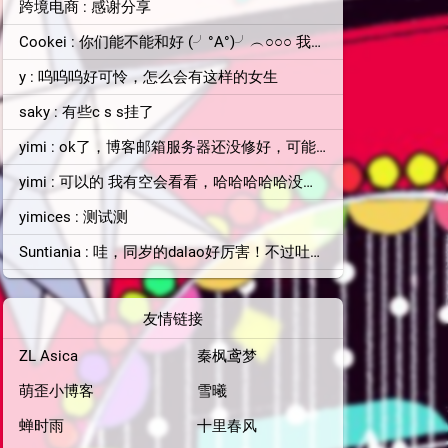
跨境电商 : 感谢分享
Cookei : 你们能不能和好 (╯°A°)╯︵○○○ 我看不下去了
y : 呜呜呜好可怜，怎么会有这样的女生
saky : 有些c s s挂了
yimi : ok了，博客邮箱服务器还没修好，可能你收不到消息
yimi : 可以的 我有空会看看，哈哈哈哈哈没有的 自己没那么厉害
yimices : 测试测
Suntiania : 哇，同岁的dalao好厉害！不过吐槽一下，顶栏颜色和背景图片融为一体了，找了半天搜索框才找到位置=。=
友情链接
ZL Asica
秦枫鸢梦
萌歪小博客
雪曦
蝉时雨
十里春风