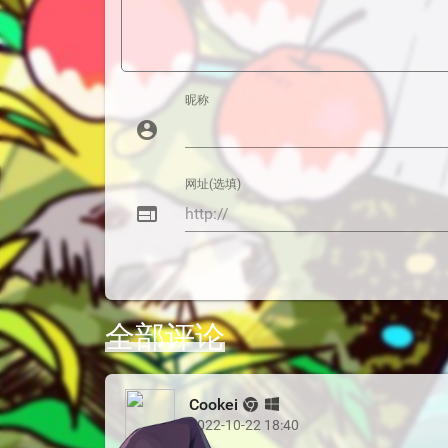
昵称
account_circle
网址(选填)
web
全部评论
Cookei
2022-10-22 18:40