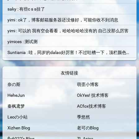
saky : 有些c s s挂了
yimi : ok了，博客邮箱服务器还没修好，可能你收不到消息
yimi : 可以的 我有空会看看，哈哈哈哈哈没有的 自己没那么厉害
yimices : 测试测
Suntiania : 哇，同岁的dalao好厉害！不过吐槽一下，顶栏颜色和背景图片融为一体了，找了半天搜索框才找到位置=。=
友情链接
奈の斯
萌歪小博客
HeheJun
OkYes! 技术博客
秦枫鸢梦
ACfox技术博客
Leoの小站
季悠然
Xizhen Blog
老可のBlog
fly6022’s Blog
ZL Asica