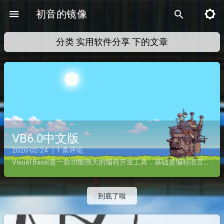
menu
初音的镜像
brightness_5
search
分类
实用软件分享
下的文章
VB6.0中文版
2020-02-24 ｜1 条评论
Visual Basic是一款功能强大的编程开发工具，基础是编程语言Basic ，为了让人们更好的学习编程而推出，也是老vb的最后一个版本。它拥有强大的c/s数据库开发功能，而且还引进了最新的a...
到底了啦