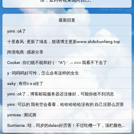
情，直到有花束抛向自己。
最新回复
yimi : ok了
十里春风 : 更新了域名，烦请博主更新www.shilichunfeng.top
跨境电商 : 感谢分享
Cookei : 你们能不能和好 (╯°A°)╯︵○○○ 我看不下去了
y : 呜呜呜好可怜，怎么会有这样的女生
saky : 有些c s s挂了
yimi : ok了，博客邮箱服务器还没修好，可能你收不到消息
yimi : 可以的 我有空会看看，哈哈哈哈哈没有的 自己没那么厉害
yimices : 测试测
Suntiania : 哇，同岁的dalao好厉害！不过吐槽一下，顶栏颜色和背景图片融为一体了，找了半天搜索框才找到位置=。=