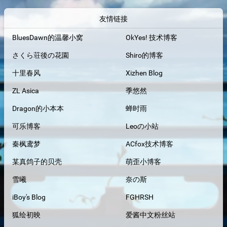
友情链接
BluesDawn的温馨小窝
OkYes! 技术博客
さくら荘後の花園
Shiro的博客
十里春风
Xizhen Blog
ZL Asica
季悠然
Dragon的小本本
蝉时雨
可乐博客
Leoの小站
秦枫鸢梦
ACfox技术博客
某真鸽子的贝壳
萌歪小博客
雪曦
奈の斯
iBoy's Blog
FGHRSH
狐绘初映
爱酱中文粉丝站