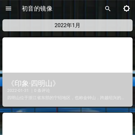
menu
初音的镜像
brightness_5
search
2022年1月
《印象·四明山》
2022-01-31 ｜0 条评论
四明山位于浙江省东部的宁绍地区，也称金钟山，跨越绍兴的嵊州、上虞，宁波的余姚、海曙、奉化这五个县市区，主峰位于浙江省嵊州市境内。有龙虎山的气势壮观，兔耳岭的怪石灵秀，有着第二庐山之称，林深茂密，...