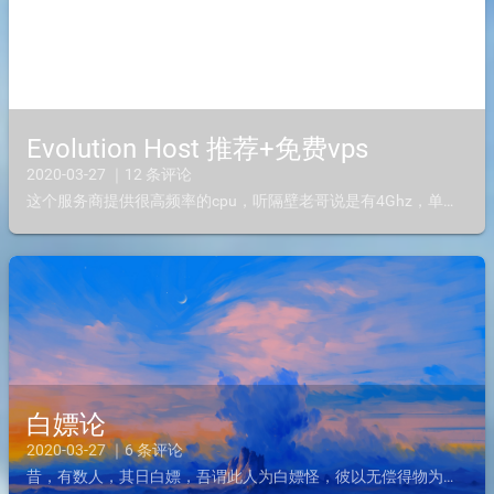
Evolution Host 推荐+免费vps
2020-03-27 ｜12 条评论
这个服务商提供很高频率的cpu，听隔壁老哥说是有4Ghz，单核顶2核，好像有提供超频i7的，5Ghz也提供反正挺值的，价格最低端G口有买50人民币/月，免费提供高防DDoS保护还不错，最近推出了...
白嫖论
2020-03-27 ｜6 条评论
昔，有数人，其日白嫖，吾谓此人为白嫖怪，彼以无偿得物为乐，寡人，亦其一员，人见我畏，以白撒以资飘至其囊，vps是我爱之玩意，吾甚重此玩意，其名一曰鸡。近白嫖甚猖狂，传言，一商以来客，故狂打折，忽...