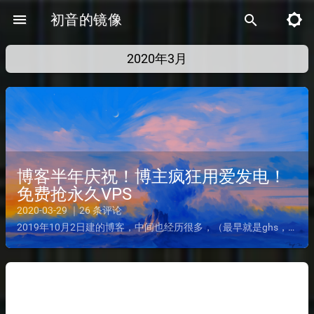
menu
初音的镜像
brightness_5
search
2020年3月
博客半年庆祝！博主疯狂用爱发电！
免费抢永久VPS
2020-03-29 ｜26 条评论
2019年10月2日建的博客，中间也经历很多，（最早就是ghs，摸鱼）本来全站最老的文章(弹幕测试)还在的，但是不小心手抖删了，ty也没回收站功能最近也通过白嫖王子＋各渠道得到很多好东西，现在就...