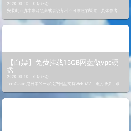
2020-03-23 ｜0 条评论
安装此cc脚本来源黑商或者说某种不可描述的渠道，具体作者已经标明于脚本中，非本人原创，仅供学习分析，此脚本已经被原作者加密，所以是否有后门不得知，请勿实验在生产环境！要求Centos系统在线预览...
【白嫖】免费挂载15GB网盘做vps硬
盘
2020-03-18 ｜6 条评论
TeraCloud 是日本的一家免费网盘支持WebDAV，速度很快，跟本地硬盘没差别，以前免费20G容量，现在免费10GB容量，通过我的的链接优惠码可以额外获得更多的空间容量官网:https:/...