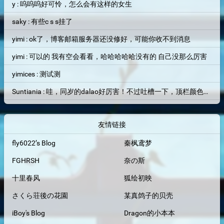
y : 呜呜呜好可怜，怎么会有这样的女生
saky : 有些c s s挂了
yimi : ok了，博客邮箱服务器还没修好，可能你收不到消息
yimi : 可以的 我有空会看看，哈哈哈哈哈没有的 自己没那么厉害
yimices : 测试测
Suntiania : 哇，同岁的dalao好厉害！不过吐槽一下，顶栏颜色和背景图片融为一体了，找了半天搜索框才找到位置=。=
友情链接
fly6022’s Blog
秦枫鸢梦
FGHRSH
奈の斯
十里春风
狐绘初映
さくら荘後の花園
某真鸽子的贝壳
iBoy's Blog
Dragon的小本本