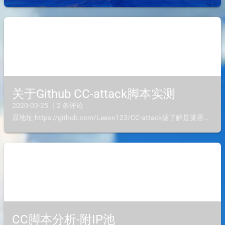
关于Github CC-attack脚本实测
2020-03-25 ｜2 条评论
原地址:https://github.com/Leeon123/CC-attack据了解是某香港大佬编制，用于压测效果还可以请勿用于非法活动，本文章所有操作在遵法前提下进行，仅用于学习，造成一切...
CC脚本分析-附IP池