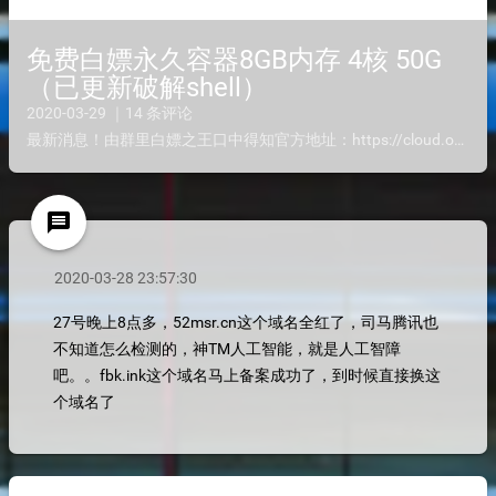
免费白嫖永久容器8GB内存 4核 50G
（已更新破解shell）
2020-03-29 ｜14 条评论
最新消息！由群里白嫖之王口中得知官方地址：https://cloud.okteto.com/是刚公测的，由我亲自试嫖过，很不错，还可以一键搭建wordpress而且cpu主频听他们说有4Ghz+...
message
2020-03-28 23:57:30
27号晚上8点多，52msr.cn这个域名全红了，司马腾讯也
不知道怎么检测的，神TM人工智能，就是人工智障
吧。。fbk.ink这个域名马上备案成功了，到时候直接换这
个域名了