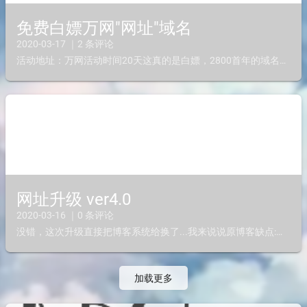
免费白嫖万网"网址"域名
2020-03-17 ｜2 条评论
活动地址：万网活动时间20天这真的是白嫖，2800首年的域名，由于疫情这个原因，阿里云就推出这个活动，不管是企业还是个人都可以领，像我就领了个iloli.网址 要实名，这个就不用教，接下来就是给...
网址升级 ver4.0
2020-03-16 ｜0 条评论
没错，这次升级直接把博客系统给换了...我来说说原博客缺点:渲染耗cpu（伪静态貌似也没用），请求过多，最高首页渲染请求达到100个，比起现在30个差距太大了，还有就是wordpress bug...
加载更多