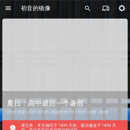
menu
初音的镜像
devices
brightness_5
search
夏日：高中最后一个暑假
2565 浏览 | 2021-07-05 | 阅读时间: 约 1 分钟 | 分类: | 标签:
请注意，本文编写于 1859 天前，最后修改于 1859 天
report