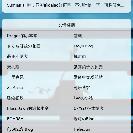
Suntiania : 哇，同岁的dalao好厉害！不过吐槽一下，顶栏颜色和背景图片融为一体了，找了半天搜索框才找到位置=。=
友情链接
Dragon的小本本
雪曦
さくら荘後の花園
iBoy's Blog
萌歪小博客
蝉时雨
奈の斯
某真鸽子的贝壳
十里春风
爱酱中文粉丝站
ZL Asica
可乐博客
狐绘初映
Leoの小站
BluesDawn的温馨小窝
OkYes! 技术博客
FGHRSH
老可のBlog
fly6022’s Blog
HeheJun