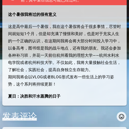
前，其中某些信息可能已经过时。
这个暑假我将过的很有意义
这是高中最后一个暑假，我在这个暑假将会干很多事情，尽管时
间就短短1个月，但是却充满了憧憬和美好，也是对于充实人生
的一个正确的认识，在这期间我将会将大部分时间投入学习中，
以备高考，图书馆是我的战斗地点，还有我的朋友。我还会参加
各种补习班，并花一天前往杭州看我的理想大学——杭州水利水
电学院或者杭州科技大学。不仅如此，我将大量接触社会生活，
了解社会，实践社会，提高自身独立生存能力。
期间我将会以VLOG或者BLOG形式发布一些生活上的学习姿
势，这个系列将持续更新！
夏日：决胜和汗水蒸腾的日子
发表评论
insert_emoticon