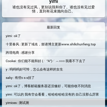
yimi
谁也没有见过风，更别说我和你了。谁也没有见过爱
情，直到有花束抛向自己。
最新回复
yimi : ok了
十里春风 : 更新了域名，烦请博主更新www.shilichunfeng.top
跨境电商 : 感谢分享
Cookei : 你们能不能和好 (╯°A°)╯︵○○○ 我看不下去了
y : 呜呜呜好可怜，怎么会有这样的女生
saky : 有些c s s挂了
yimi : ok了，博客邮箱服务器还没修好，可能你收不到消息
yimi : 可以的 我有空会看看，哈哈哈哈哈没有的 自己没那么厉害
yimices : 测试测